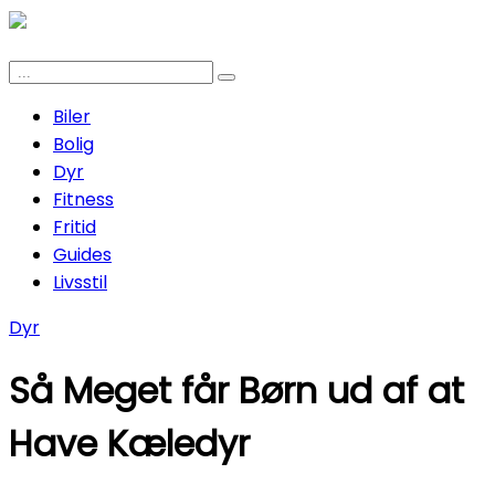
Biler
Bolig
Dyr
Fitness
Fritid
Guides
Livsstil
Dyr
Så Meget får Børn ud af at
Have Kæledyr