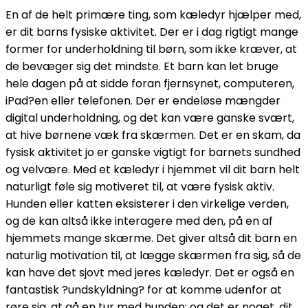
En af de helt primære ting, som kæledyr hjælper med,
er dit barns fysiske aktivitet. Der er i dag rigtigt mange
former for underholdning til børn, som ikke kræver, at
de bevæger sig det mindste. Et barn kan let bruge
hele dagen på at sidde foran fjernsynet, computeren,
iPad?en eller telefonen. Der er endeløse mængder
digital underholdning, og det kan være ganske svært,
at hive børnene væk fra skærmen. Det er en skam, da
fysisk aktivitet jo er ganske vigtigt for barnets sundhed
og velvære. Med et kæledyr i hjemmet vil dit barn helt
naturligt føle sig motiveret til, at være fysisk aktiv.
Hunden eller katten eksisterer i den virkelige verden,
og de kan altså ikke interagere med den, på en af
hjemmets mange skærme. Det giver altså dit barn en
naturlig motivation til, at lægge skærmen fra sig, så de
kan have det sjovt med jeres kæledyr. Det er også en
fantastisk ?undskyldning? for at komme udenfor at
røre sig, at gå en tur med hunden: og det er noget, dit