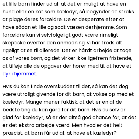
et lille barn finder ud af, at det er muligt at have en
hund eller en kat som kæledyr, så begynder de straks
at plage deres forældre. De er desperate efter at
have sådan et lille og sødt væsen derhjemme. Som
forældre kan vi selvfølgeligt godt være rimeligt
skeptiske overfor den anmodning: vi har trods alt
rigeligt at se til allerede. Det er hårdt arbejde at tage
os af vores børn, og det virker ikke ligefrem fristende,
at tilføje alle de opgaver der hører med til, at have et
dyr i hjemmet
.
Hvis du kan finde overskuddet til det, så kan det dog
være utroligt givende for dit barn, at vokse op med et
kæledyr. Mange mener faktisk, at det er en af de
bedste ting du kan gøre for dit barn. Hvis du selv er
glad for kæledyr, så er der altså god chance for, at det
er det ekstra arbejde værd. Men hvad er det helt
præcist, at børn får ud af, at have et kæledyr?