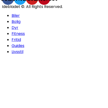
Idebladet ©. All Rights Reserved.
Biler
Bolig
Dyr
Fitness
Fritid
Guides
Livsstil