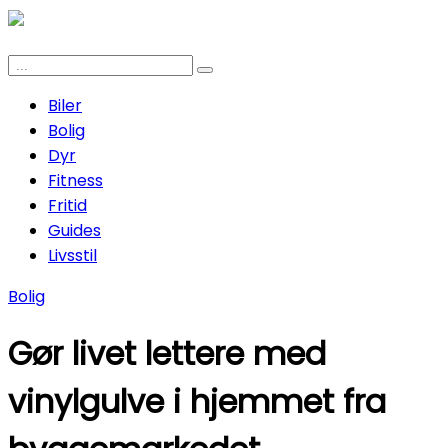
Biler
Bolig
Dyr
Fitness
Fritid
Guides
Livsstil
Bolig
Gør livet lettere med
vinylgulve i hjemmet fra