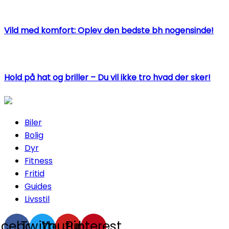
Vild med komfort: Oplev den bedste bh nogensinde!
Hold på hat og briller – Du vil ikke tro hvad der sker!
Biler
Bolig
Dyr
Fitness
Fritid
Guides
Livsstil
acebook
Twitter
Youtube
Pinterest