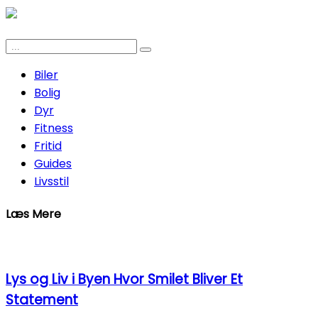
Biler
Bolig
Dyr
Fitness
Fritid
Guides
Livsstil
Læs Mere
Lys og Liv i Byen Hvor Smilet Bliver Et
Statement